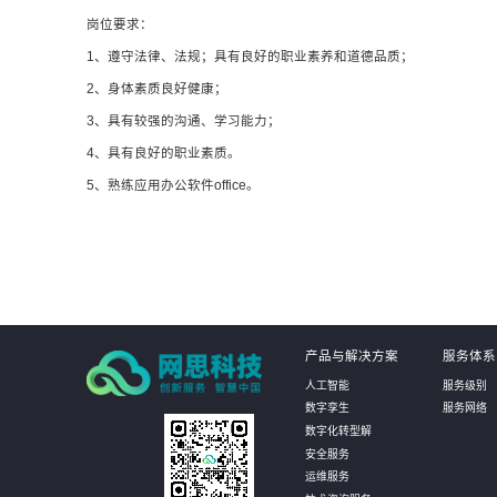
岗位要求：
1、遵守法律、法规；具有良好的职业素养和道德品质；
2、身体素质良好健康；
3、具有较强的沟通、学习能力；
4、具有良好的职业素质。
5、熟练应用办公软件office。
产品与解决方案
服务体系
人工智能
服务级别
数字孪生
服务网络
数字化转型解
安全服务
运维服务