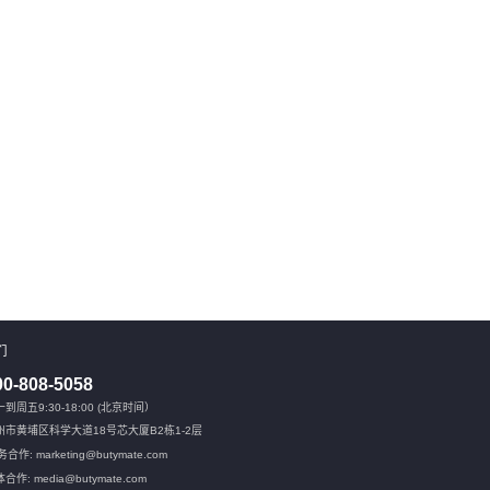
们
00-808-5058
到周五9:30-18:00 (北京时间）
州市黄埔区科学大道18号芯大厦B2栋1-2层
合作: marketing@butymate.com
合作: media@butymate.com