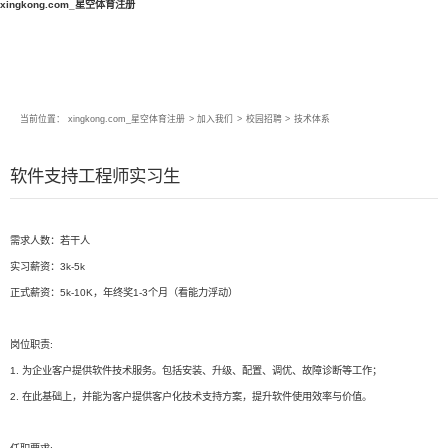
xingkong.com_星空体育注册
当前位置：
xingkong.com_星空体育注册
>
加入我们
>
校园招聘
>
技术体系
软件支持工程师实习生
需求人数：若干人
实习薪资：3k-5k
正式薪资：5k-10K，年终奖1-3个月（看能力浮动）
岗位职责:
1. 为企业客户提供软件技术服务。包括安装、升级、配置、调优、故障诊断等工作；
2. 在此基础上，并能为客户提供客户化技术支持方案，提升软件使用效率与价值。